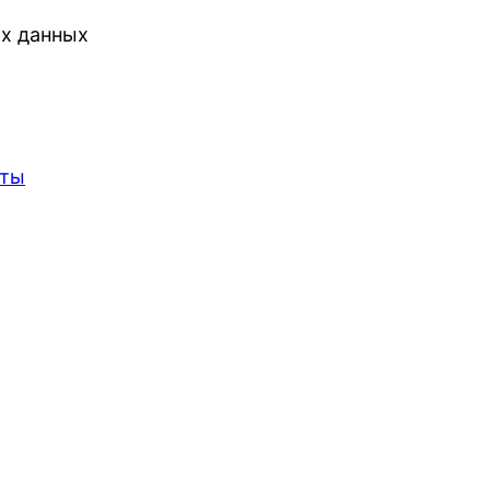
ых данных
еты